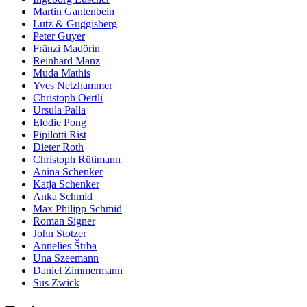
Martin Gantenbein
Lutz & Guggisberg
Peter Guyer
Fränzi Madörin
Reinhard Manz
Muda Mathis
Yves Netzhammer
Christoph Oertli
Ursula Palla
Elodie Pong
Pipilotti Rist
Dieter Roth
Christoph Rütimann
Anina Schenker
Katja Schenker
Anka Schmid
Max Philipp Schmid
Roman Signer
John Stotzer
Annelies Štrba
Una Szeemann
Daniel Zimmermann
Sus Zwick