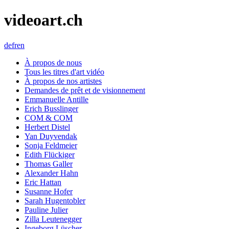
videoart.ch
de
fr
en
À propos de nous
Tous les titres d'art vidéo
À propos de nos artistes
Demandes de prêt et de visionnement
Emmanuelle Antille
Erich Busslinger
COM & COM
Herbert Distel
Yan Duyvendak
Sonja Feldmeier
Edith Flückiger
Thomas Galler
Alexander Hahn
Eric Hattan
Susanne Hofer
Sarah Hugentobler
Pauline Julier
Zilla Leutenegger
Ingeborg Lüscher