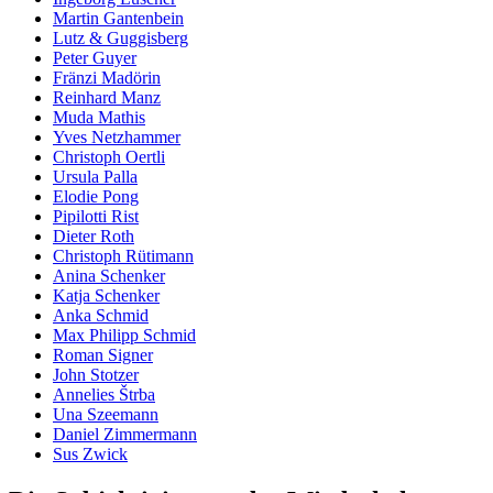
Martin Gantenbein
Lutz & Guggisberg
Peter Guyer
Fränzi Madörin
Reinhard Manz
Muda Mathis
Yves Netzhammer
Christoph Oertli
Ursula Palla
Elodie Pong
Pipilotti Rist
Dieter Roth
Christoph Rütimann
Anina Schenker
Katja Schenker
Anka Schmid
Max Philipp Schmid
Roman Signer
John Stotzer
Annelies Štrba
Una Szeemann
Daniel Zimmermann
Sus Zwick