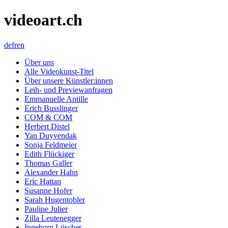
videoart.ch
de
fr
en
Über uns
Alle Videokunst-Titel
Über unsere Künstler:innen
Leih- und Previewanfragen
Emmanuelle Antille
Erich Busslinger
COM & COM
Herbert Distel
Yan Duyvendak
Sonja Feldmeier
Edith Flückiger
Thomas Galler
Alexander Hahn
Eric Hattan
Susanne Hofer
Sarah Hugentobler
Pauline Julier
Zilla Leutenegger
Ingeborg Lüscher