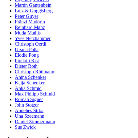
Martin Gantenbein
Lutz & Guggisberg
Peter Guyer
Fränzi Madörin
Reinhard Manz
Muda Mathis
Yves Netzhammer
Christoph Oertli
Ursula Palla
Elodie Pong
Pipilotti Rist
Dieter Roth
Christoph Rütimann
Anina Schenker
Katja Schenker
Anka Schmid
Max Philipp Schmid
Roman Signer
John Stotzer
Annelies Štrba
Una Szeemann
Daniel Zimmermann
Sus Zwick