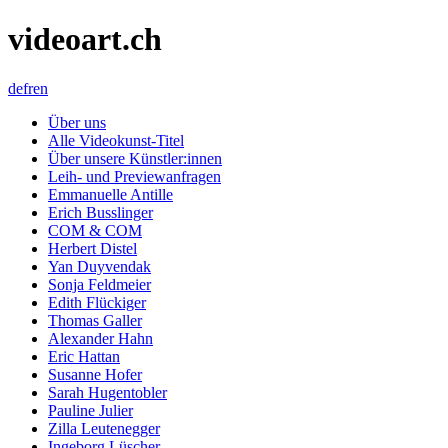
videoart.ch
de
fr
en
Über uns
Alle Videokunst-Titel
Über unsere Künstler:innen
Leih- und Previewanfragen
Emmanuelle Antille
Erich Busslinger
COM & COM
Herbert Distel
Yan Duyvendak
Sonja Feldmeier
Edith Flückiger
Thomas Galler
Alexander Hahn
Eric Hattan
Susanne Hofer
Sarah Hugentobler
Pauline Julier
Zilla Leutenegger
Ingeborg Lüscher