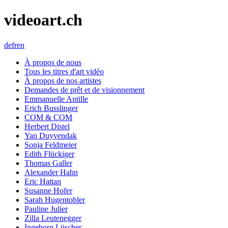
videoart.ch
de
fr
en
À propos de nous
Tous les titres d'art vidéo
À propos de nos artistes
Demandes de prêt et de visionnement
Emmanuelle Antille
Erich Busslinger
COM & COM
Herbert Distel
Yan Duyvendak
Sonja Feldmeier
Edith Flückiger
Thomas Galler
Alexander Hahn
Eric Hattan
Susanne Hofer
Sarah Hugentobler
Pauline Julier
Zilla Leutenegger
Ingeborg Lüscher