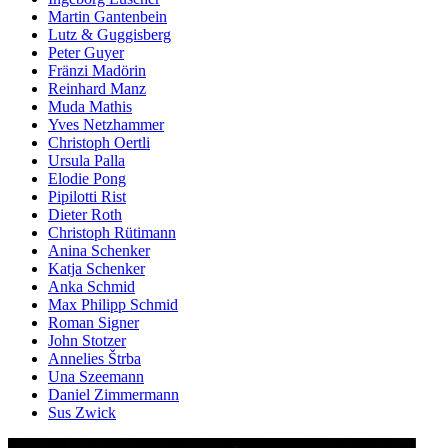
Martin Gantenbein
Lutz & Guggisberg
Peter Guyer
Fränzi Madörin
Reinhard Manz
Muda Mathis
Yves Netzhammer
Christoph Oertli
Ursula Palla
Elodie Pong
Pipilotti Rist
Dieter Roth
Christoph Rütimann
Anina Schenker
Katja Schenker
Anka Schmid
Max Philipp Schmid
Roman Signer
John Stotzer
Annelies Štrba
Una Szeemann
Daniel Zimmermann
Sus Zwick