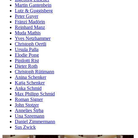
Martin Gantenbein
Lutz & Guggisberg
Peter Guyer
Fränzi Madörin
Reinhard Manz
Muda Mathis
Yves Netzhammer
Christoph Oertli
Ursula Palla
Elodie Pong
Pipilotti Rist
Dieter Roth
Christoph Rütimann
Anina Schenker
Katja Schenker
Anka Schmid
Max Philipp Schmid
Roman Signer
John Stotzer
Annelies Štrba
Una Szeemann
Daniel Zimmermann
Sus Zwick