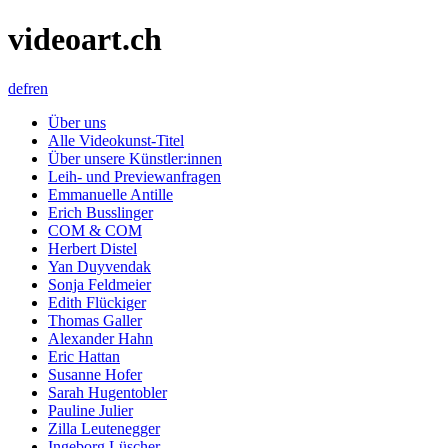
videoart.ch
de
fr
en
Über uns
Alle Videokunst-Titel
Über unsere Künstler:innen
Leih- und Previewanfragen
Emmanuelle Antille
Erich Busslinger
COM & COM
Herbert Distel
Yan Duyvendak
Sonja Feldmeier
Edith Flückiger
Thomas Galler
Alexander Hahn
Eric Hattan
Susanne Hofer
Sarah Hugentobler
Pauline Julier
Zilla Leutenegger
Ingeborg Lüscher