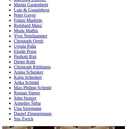
Martin Gantenbein
Lutz & Guggisberg
Peter Guyer
Fränzi Madörin
Reinhard Manz
Muda Mathis
Yves Netzhammer
Christoph Oertli
Ursula Palla
Elodie Pong
Pipilotti Rist
Dieter Roth
Christoph Rütimann
Anina Schenker
Katja Schenker
Anka Schmid
Max Philipp Schmid
Roman Signer
John Stotzer
Annelies Štrba
Una Szeemann
Daniel Zimmermann
Sus Zwick