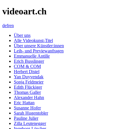
videoart.ch
de
fr
en
Über uns
Alle Videokunst-Titel
Über unsere Künstler:innen
Leih- und Previewanfragen
Emmanuelle Antille
Erich Busslinger
COM & COM
Herbert Distel
Yan Duyvendak
Sonja Feldmeier
Edith Flückiger
Thomas Galler
Alexander Hahn
Eric Hattan
Susanne Hofer
Sarah Hugentobler
Pauline Julier
Zilla Leutenegger
Ingeborg Lüscher