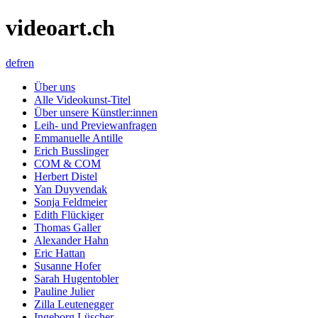
videoart.ch
de
fr
en
Über uns
Alle Videokunst-Titel
Über unsere Künstler:innen
Leih- und Previewanfragen
Emmanuelle Antille
Erich Busslinger
COM & COM
Herbert Distel
Yan Duyvendak
Sonja Feldmeier
Edith Flückiger
Thomas Galler
Alexander Hahn
Eric Hattan
Susanne Hofer
Sarah Hugentobler
Pauline Julier
Zilla Leutenegger
Ingeborg Lüscher