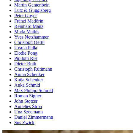
Martin Gantenbein
Lutz & Guggisberg
Peter Guyer
Fränzi Madörin
Reinhard Manz
Muda Mathis
Yves Netzhammer
Christoph Oertli
Ursula Palla
Elodie Pong
Pipilotti Rist
Dieter Roth
Christoph Rütimann
Anina Schenker
Katja Schenker
Anka Schmid
Max Philipp Schmid
Roman Signer
John Stotzer
Annelies Štrba
Una Szeemann
Daniel Zimmermann
Sus Zwick