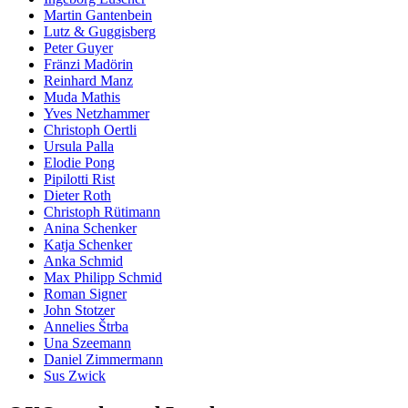
Martin Gantenbein
Lutz & Guggisberg
Peter Guyer
Fränzi Madörin
Reinhard Manz
Muda Mathis
Yves Netzhammer
Christoph Oertli
Ursula Palla
Elodie Pong
Pipilotti Rist
Dieter Roth
Christoph Rütimann
Anina Schenker
Katja Schenker
Anka Schmid
Max Philipp Schmid
Roman Signer
John Stotzer
Annelies Štrba
Una Szeemann
Daniel Zimmermann
Sus Zwick