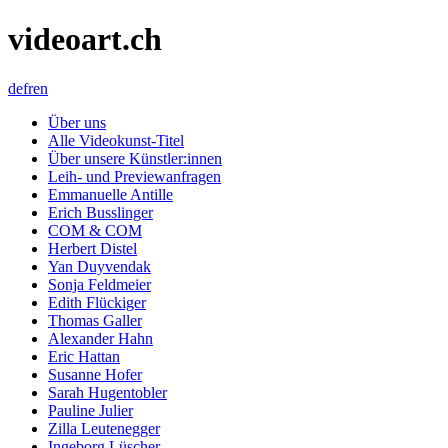
videoart.ch
de
fr
en
Über uns
Alle Videokunst-Titel
Über unsere Künstler:innen
Leih- und Previewanfragen
Emmanuelle Antille
Erich Busslinger
COM & COM
Herbert Distel
Yan Duyvendak
Sonja Feldmeier
Edith Flückiger
Thomas Galler
Alexander Hahn
Eric Hattan
Susanne Hofer
Sarah Hugentobler
Pauline Julier
Zilla Leutenegger
Ingeborg Lüscher