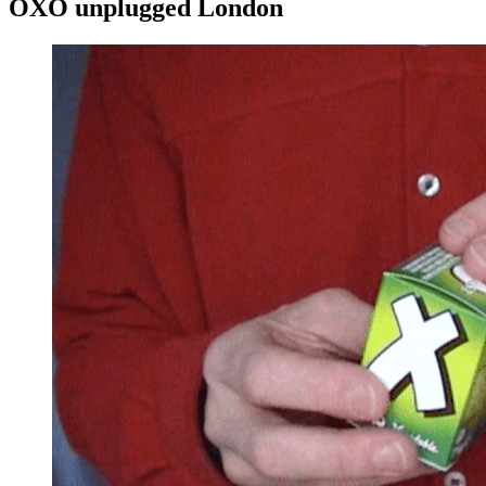
OXO unplugged London