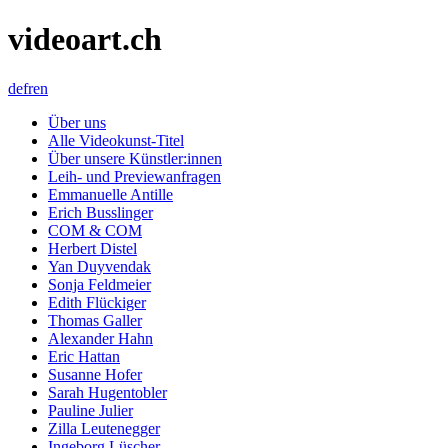
videoart.ch
de
fr
en
Über uns
Alle Videokunst-Titel
Über unsere Künstler:innen
Leih- und Previewanfragen
Emmanuelle Antille
Erich Busslinger
COM & COM
Herbert Distel
Yan Duyvendak
Sonja Feldmeier
Edith Flückiger
Thomas Galler
Alexander Hahn
Eric Hattan
Susanne Hofer
Sarah Hugentobler
Pauline Julier
Zilla Leutenegger
Ingeborg Lüscher