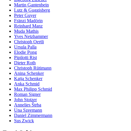
Martin Gantenbein
Lutz & Guggisberg
Peter Guyer
Fränzi Madörin
Reinhard Manz
Muda Mathis
Yves Netzhammer
Christoph Oertli
Ursula Palla
Elodie Pong
Pipilotti Rist
Dieter Roth
Christoph Rütimann
Anina Schenker
Katja Schenker
Anka Schmid
Max Philipp Schmid
Roman Signer
John Stotzer
Annelies Štrba
Una Szeemann
Daniel Zimmermann
Sus Zwick