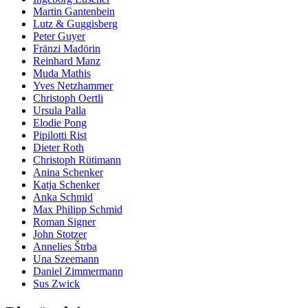
Martin Gantenbein
Lutz & Guggisberg
Peter Guyer
Fränzi Madörin
Reinhard Manz
Muda Mathis
Yves Netzhammer
Christoph Oertli
Ursula Palla
Elodie Pong
Pipilotti Rist
Dieter Roth
Christoph Rütimann
Anina Schenker
Katja Schenker
Anka Schmid
Max Philipp Schmid
Roman Signer
John Stotzer
Annelies Štrba
Una Szeemann
Daniel Zimmermann
Sus Zwick