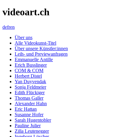
videoart.ch
de
fr
en
Über uns
Alle Videokunst-Titel
Über unsere Künstler:innen
Leih- und Previewanfragen
Emmanuelle Antille
Erich Busslinger
COM & COM
Herbert Distel
Yan Duyvendak
Sonja Feldmeier
Edith Flückiger
Thomas Galler
Alexander Hahn
Eric Hattan
Susanne Hofer
Sarah Hugentobler
Pauline Julier
Zilla Leutenegger
Ingeborg Lüscher