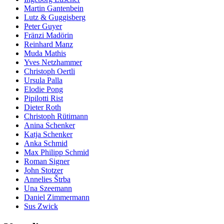
Martin Gantenbein
Lutz & Guggisberg
Peter Guyer
Fränzi Madörin
Reinhard Manz
Muda Mathis
Yves Netzhammer
Christoph Oertli
Ursula Palla
Elodie Pong
Pipilotti Rist
Dieter Roth
Christoph Rütimann
Anina Schenker
Katja Schenker
Anka Schmid
Max Philipp Schmid
Roman Signer
John Stotzer
Annelies Štrba
Una Szeemann
Daniel Zimmermann
Sus Zwick