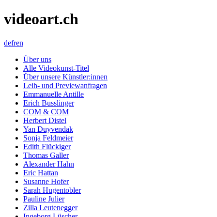
videoart.ch
de
fr
en
Über uns
Alle Videokunst-Titel
Über unsere Künstler:innen
Leih- und Previewanfragen
Emmanuelle Antille
Erich Busslinger
COM & COM
Herbert Distel
Yan Duyvendak
Sonja Feldmeier
Edith Flückiger
Thomas Galler
Alexander Hahn
Eric Hattan
Susanne Hofer
Sarah Hugentobler
Pauline Julier
Zilla Leutenegger
Ingeborg Lüscher