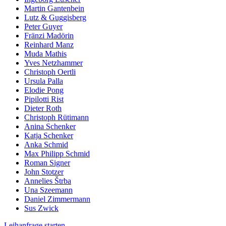
Martin Gantenbein
Lutz & Guggisberg
Peter Guyer
Fränzi Madörin
Reinhard Manz
Muda Mathis
Yves Netzhammer
Christoph Oertli
Ursula Palla
Elodie Pong
Pipilotti Rist
Dieter Roth
Christoph Rütimann
Anina Schenker
Katja Schenker
Anka Schmid
Max Philipp Schmid
Roman Signer
John Stotzer
Annelies Štrba
Una Szeemann
Daniel Zimmermann
Sus Zwick
Leihanfrage starten