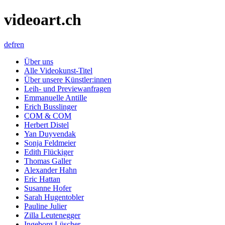
videoart.ch
de
fr
en
Über uns
Alle Videokunst-Titel
Über unsere Künstler:innen
Leih- und Previewanfragen
Emmanuelle Antille
Erich Busslinger
COM & COM
Herbert Distel
Yan Duyvendak
Sonja Feldmeier
Edith Flückiger
Thomas Galler
Alexander Hahn
Eric Hattan
Susanne Hofer
Sarah Hugentobler
Pauline Julier
Zilla Leutenegger
Ingeborg Lüscher