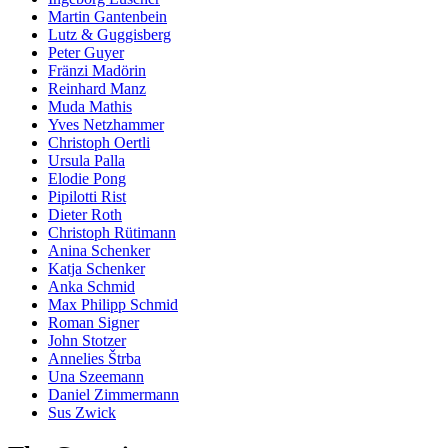
Martin Gantenbein
Lutz & Guggisberg
Peter Guyer
Fränzi Madörin
Reinhard Manz
Muda Mathis
Yves Netzhammer
Christoph Oertli
Ursula Palla
Elodie Pong
Pipilotti Rist
Dieter Roth
Christoph Rütimann
Anina Schenker
Katja Schenker
Anka Schmid
Max Philipp Schmid
Roman Signer
John Stotzer
Annelies Štrba
Una Szeemann
Daniel Zimmermann
Sus Zwick