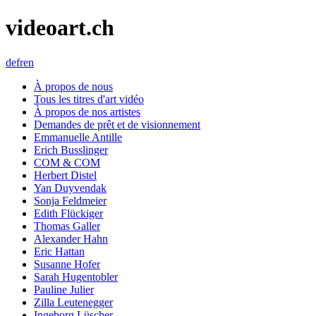
videoart.ch
de
fr
en
À propos de nous
Tous les titres d'art vidéo
À propos de nos artistes
Demandes de prêt et de visionnement
Emmanuelle Antille
Erich Busslinger
COM & COM
Herbert Distel
Yan Duyvendak
Sonja Feldmeier
Edith Flückiger
Thomas Galler
Alexander Hahn
Eric Hattan
Susanne Hofer
Sarah Hugentobler
Pauline Julier
Zilla Leutenegger
Ingeborg Lüscher