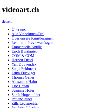
videoart.ch
de
fr
en
Über uns
Alle Videokunst-Titel
Über unsere Künstler:innen
Leih- und Previewanfragen
Emmanuelle Antille
Erich Busslinger
COM & COM
Herbert Distel
Yan Duyvendak
Sonja Feldmeier
Edith Flückiger
Thomas Galler
Alexander Hahn
Eric Hattan
Susanne Hofer
Sarah Hugentobler
Pauline Julier
Zilla Leutenegger
Ingeborg Lüscher