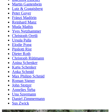
Martin Gantenbein
Lutz & Guggisberg
Peter Guyer
Fränzi Madörin
Reinhard Manz
Muda Mathis
Yves Netzhammer
Christoph Oertli
Ursula Palla
Elodie Pong
Pipilotti Rist
Dieter Roth
Christoph Rütimann
Anina Schenker
Katja Schenker
Anka Schmid
Max Philipp Schmid
Roman Signer
John Stotzer
Annelies Štrba
Una Szeemann
Daniel Zimmermann
Sus Zwick