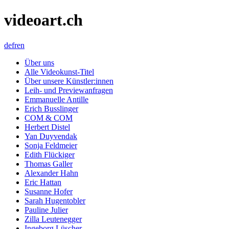
videoart.ch
de
fr
en
Über uns
Alle Videokunst-Titel
Über unsere Künstler:innen
Leih- und Previewanfragen
Emmanuelle Antille
Erich Busslinger
COM & COM
Herbert Distel
Yan Duyvendak
Sonja Feldmeier
Edith Flückiger
Thomas Galler
Alexander Hahn
Eric Hattan
Susanne Hofer
Sarah Hugentobler
Pauline Julier
Zilla Leutenegger
Ingeborg Lüscher