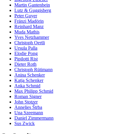
Martin Gantenbein
Lutz & Guggisberg
Peter Guyer
Fränzi Madörin
Reinhard Manz
Muda Mathis
Yves Netzhammer
Christoph Oertli
Ursula Palla
Elodie Pong
Pipilotti Rist
Dieter Roth
Christoph Rütimann
Anina Schenker
Katja Schenker
Anka Schmid
Max Philipp Schmid
Roman Signer
John Stotzer
Annelies Štrba
Una Szeemann
Daniel Zimmermann
Sus Zwick