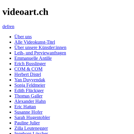
videoart.ch
de
fr
en
Über uns
Alle Videokunst-Titel
Über unsere Künstler:innen
Leih- und Previewanfragen
Emmanuelle Antille
Erich Busslinger
COM & COM
Herbert Distel
Yan Duyvendak
Sonja Feldmeier
Edith Flückiger
Thomas Galler
Alexander Hahn
Eric Hattan
Susanne Hofer
Sarah Hugentobler
Pauline Julier
Zilla Leutenegger
Ingeborg Lüscher