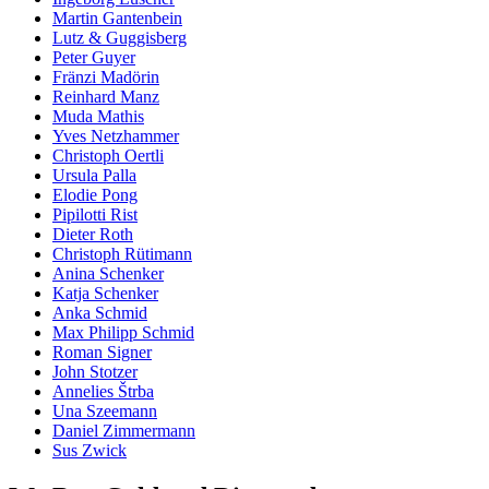
Martin Gantenbein
Lutz & Guggisberg
Peter Guyer
Fränzi Madörin
Reinhard Manz
Muda Mathis
Yves Netzhammer
Christoph Oertli
Ursula Palla
Elodie Pong
Pipilotti Rist
Dieter Roth
Christoph Rütimann
Anina Schenker
Katja Schenker
Anka Schmid
Max Philipp Schmid
Roman Signer
John Stotzer
Annelies Štrba
Una Szeemann
Daniel Zimmermann
Sus Zwick