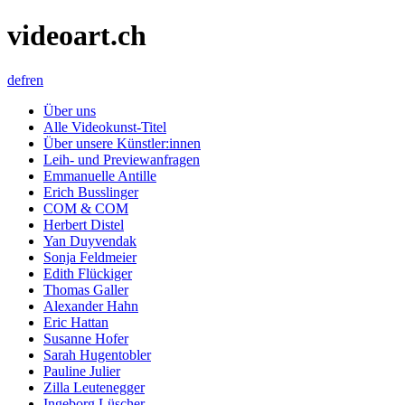
videoart.ch
de
fr
en
Über uns
Alle Videokunst-Titel
Über unsere Künstler:innen
Leih- und Previewanfragen
Emmanuelle Antille
Erich Busslinger
COM & COM
Herbert Distel
Yan Duyvendak
Sonja Feldmeier
Edith Flückiger
Thomas Galler
Alexander Hahn
Eric Hattan
Susanne Hofer
Sarah Hugentobler
Pauline Julier
Zilla Leutenegger
Ingeborg Lüscher