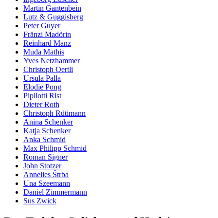
Martin Gantenbein
Lutz & Guggisberg
Peter Guyer
Fränzi Madörin
Reinhard Manz
Muda Mathis
Yves Netzhammer
Christoph Oertli
Ursula Palla
Elodie Pong
Pipilotti Rist
Dieter Roth
Christoph Rütimann
Anina Schenker
Katja Schenker
Anka Schmid
Max Philipp Schmid
Roman Signer
John Stotzer
Annelies Štrba
Una Szeemann
Daniel Zimmermann
Sus Zwick