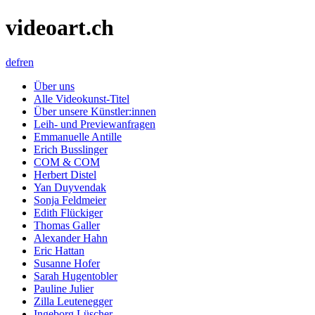
videoart.ch
de
fr
en
Über uns
Alle Videokunst-Titel
Über unsere Künstler:innen
Leih- und Previewanfragen
Emmanuelle Antille
Erich Busslinger
COM & COM
Herbert Distel
Yan Duyvendak
Sonja Feldmeier
Edith Flückiger
Thomas Galler
Alexander Hahn
Eric Hattan
Susanne Hofer
Sarah Hugentobler
Pauline Julier
Zilla Leutenegger
Ingeborg Lüscher