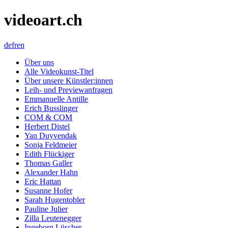
videoart.ch
de
fr
en
Über uns
Alle Videokunst-Titel
Über unsere Künstler:innen
Leih- und Previewanfragen
Emmanuelle Antille
Erich Busslinger
COM & COM
Herbert Distel
Yan Duyvendak
Sonja Feldmeier
Edith Flückiger
Thomas Galler
Alexander Hahn
Eric Hattan
Susanne Hofer
Sarah Hugentobler
Pauline Julier
Zilla Leutenegger
Ingeborg Lüscher