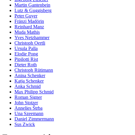
Martin Gantenbein
Lutz & Guggisberg
Peter Guyer
Fränzi Madörin
Reinhard Manz
Muda Mathis
Yves Netzhammer
Christoph Oertli
Ursula Palla
Elodie Pong
Pipilotti Rist
Dieter Roth
Christoph Rütimann
Anina Schenker
Katja Schenker
Anka Schmid
Max Philipp Schmid
Roman Signer
John Stotzer
Annelies Štrba
Una Szeemann
Daniel Zimmermann
Sus Zwick