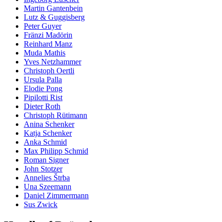
Martin Gantenbein
Lutz & Guggisberg
Peter Guyer
Fränzi Madörin
Reinhard Manz
Muda Mathis
Yves Netzhammer
Christoph Oertli
Ursula Palla
Elodie Pong
Pipilotti Rist
Dieter Roth
Christoph Rütimann
Anina Schenker
Katja Schenker
Anka Schmid
Max Philipp Schmid
Roman Signer
John Stotzer
Annelies Štrba
Una Szeemann
Daniel Zimmermann
Sus Zwick