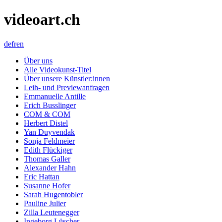
videoart.ch
de
fr
en
Über uns
Alle Videokunst-Titel
Über unsere Künstler:innen
Leih- und Previewanfragen
Emmanuelle Antille
Erich Busslinger
COM & COM
Herbert Distel
Yan Duyvendak
Sonja Feldmeier
Edith Flückiger
Thomas Galler
Alexander Hahn
Eric Hattan
Susanne Hofer
Sarah Hugentobler
Pauline Julier
Zilla Leutenegger
Ingeborg Lüscher