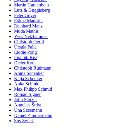
Martin Gantenbein
Lutz & Guggisberg
Peter Guyer
Fränzi Madörin
Reinhard Manz
Muda Mathis
Yves Netzhammer
Christoph Oertli
Ursula Palla
Elodie Pong
Pipilotti Rist
Dieter Roth
Christoph Rütimann
Anina Schenker
Katja Schenker
Anka Schmid
Max Philipp Schmid
Roman Signer
John Stotzer
Annelies Štrba
Una Szeemann
Daniel Zimmermann
Sus Zwick