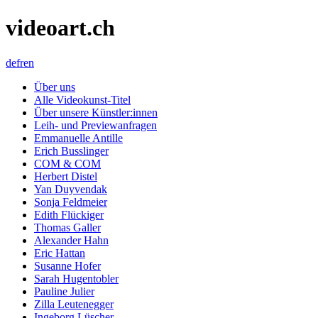
videoart.ch
de
fr
en
Über uns
Alle Videokunst-Titel
Über unsere Künstler:innen
Leih- und Previewanfragen
Emmanuelle Antille
Erich Busslinger
COM & COM
Herbert Distel
Yan Duyvendak
Sonja Feldmeier
Edith Flückiger
Thomas Galler
Alexander Hahn
Eric Hattan
Susanne Hofer
Sarah Hugentobler
Pauline Julier
Zilla Leutenegger
Ingeborg Lüscher