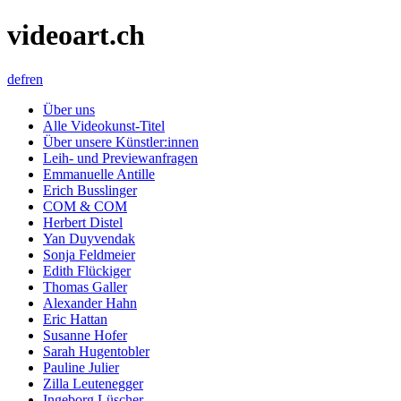
videoart.ch
de
fr
en
Über uns
Alle Videokunst-Titel
Über unsere Künstler:innen
Leih- und Previewanfragen
Emmanuelle Antille
Erich Busslinger
COM & COM
Herbert Distel
Yan Duyvendak
Sonja Feldmeier
Edith Flückiger
Thomas Galler
Alexander Hahn
Eric Hattan
Susanne Hofer
Sarah Hugentobler
Pauline Julier
Zilla Leutenegger
Ingeborg Lüscher