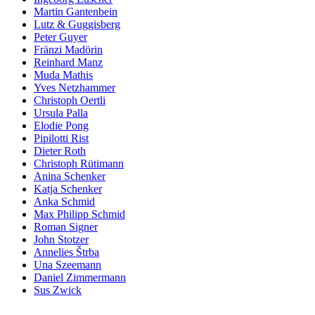
Martin Gantenbein
Lutz & Guggisberg
Peter Guyer
Fränzi Madörin
Reinhard Manz
Muda Mathis
Yves Netzhammer
Christoph Oertli
Ursula Palla
Elodie Pong
Pipilotti Rist
Dieter Roth
Christoph Rütimann
Anina Schenker
Katja Schenker
Anka Schmid
Max Philipp Schmid
Roman Signer
John Stotzer
Annelies Štrba
Una Szeemann
Daniel Zimmermann
Sus Zwick