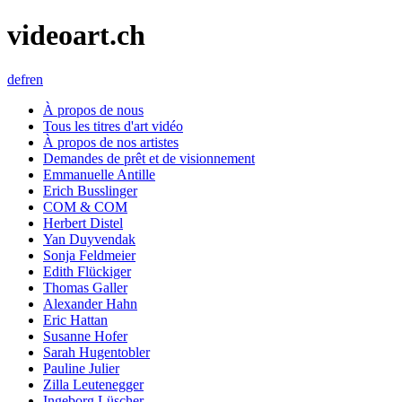
videoart.ch
de
fr
en
À propos de nous
Tous les titres d'art vidéo
À propos de nos artistes
Demandes de prêt et de visionnement
Emmanuelle Antille
Erich Busslinger
COM & COM
Herbert Distel
Yan Duyvendak
Sonja Feldmeier
Edith Flückiger
Thomas Galler
Alexander Hahn
Eric Hattan
Susanne Hofer
Sarah Hugentobler
Pauline Julier
Zilla Leutenegger
Ingeborg Lüscher