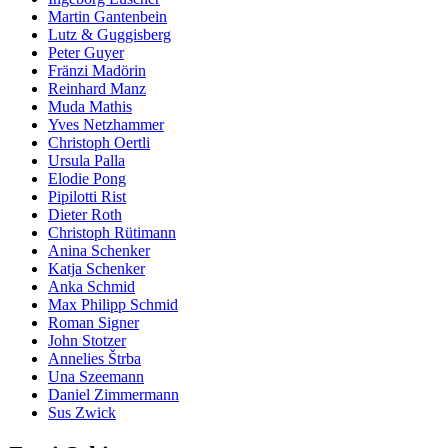
Martin Gantenbein
Lutz & Guggisberg
Peter Guyer
Fränzi Madörin
Reinhard Manz
Muda Mathis
Yves Netzhammer
Christoph Oertli
Ursula Palla
Elodie Pong
Pipilotti Rist
Dieter Roth
Christoph Rütimann
Anina Schenker
Katja Schenker
Anka Schmid
Max Philipp Schmid
Roman Signer
John Stotzer
Annelies Štrba
Una Szeemann
Daniel Zimmermann
Sus Zwick