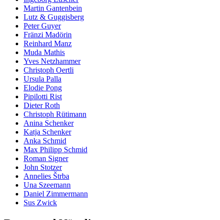
Martin Gantenbein
Lutz & Guggisberg
Peter Guyer
Fränzi Madörin
Reinhard Manz
Muda Mathis
Yves Netzhammer
Christoph Oertli
Ursula Palla
Elodie Pong
Pipilotti Rist
Dieter Roth
Christoph Rütimann
Anina Schenker
Katja Schenker
Anka Schmid
Max Philipp Schmid
Roman Signer
John Stotzer
Annelies Štrba
Una Szeemann
Daniel Zimmermann
Sus Zwick