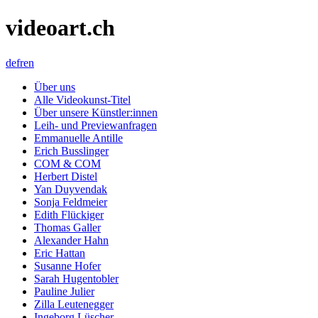
videoart.ch
de
fr
en
Über uns
Alle Videokunst-Titel
Über unsere Künstler:innen
Leih- und Previewanfragen
Emmanuelle Antille
Erich Busslinger
COM & COM
Herbert Distel
Yan Duyvendak
Sonja Feldmeier
Edith Flückiger
Thomas Galler
Alexander Hahn
Eric Hattan
Susanne Hofer
Sarah Hugentobler
Pauline Julier
Zilla Leutenegger
Ingeborg Lüscher