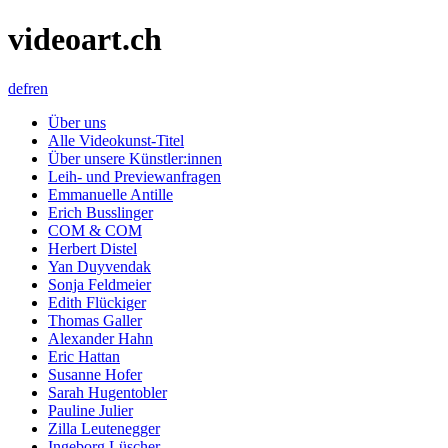
videoart.ch
de
fr
en
Über uns
Alle Videokunst-Titel
Über unsere Künstler:innen
Leih- und Previewanfragen
Emmanuelle Antille
Erich Busslinger
COM & COM
Herbert Distel
Yan Duyvendak
Sonja Feldmeier
Edith Flückiger
Thomas Galler
Alexander Hahn
Eric Hattan
Susanne Hofer
Sarah Hugentobler
Pauline Julier
Zilla Leutenegger
Ingeborg Lüscher