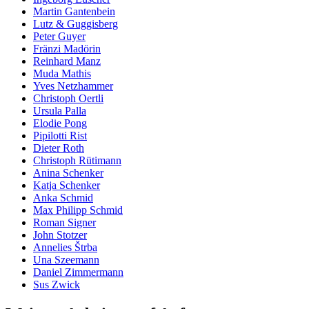
Martin Gantenbein
Lutz & Guggisberg
Peter Guyer
Fränzi Madörin
Reinhard Manz
Muda Mathis
Yves Netzhammer
Christoph Oertli
Ursula Palla
Elodie Pong
Pipilotti Rist
Dieter Roth
Christoph Rütimann
Anina Schenker
Katja Schenker
Anka Schmid
Max Philipp Schmid
Roman Signer
John Stotzer
Annelies Štrba
Una Szeemann
Daniel Zimmermann
Sus Zwick