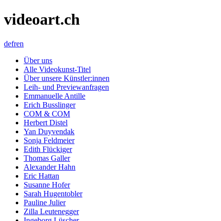
videoart.ch
de
fr
en
Über uns
Alle Videokunst-Titel
Über unsere Künstler:innen
Leih- und Previewanfragen
Emmanuelle Antille
Erich Busslinger
COM & COM
Herbert Distel
Yan Duyvendak
Sonja Feldmeier
Edith Flückiger
Thomas Galler
Alexander Hahn
Eric Hattan
Susanne Hofer
Sarah Hugentobler
Pauline Julier
Zilla Leutenegger
Ingeborg Lüscher