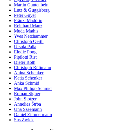
Martin Gantenbein
Lutz & Guggisberg
Peter Guyer
Fränzi Madörin
Reinhard Manz
Muda Mathis
Yves Netzhammer
Christoph Oertli
Ursula Palla
Elodie Pong
Pipilotti Rist
Dieter Roth
Christoph Rütimann
Anina Schenker
Katja Schenker
Anka Schmid
Max Philipp Schmid
Roman Signer
John Stotzer
Annelies Štrba
Una Szeemann
Daniel Zimmermann
Sus Zwick