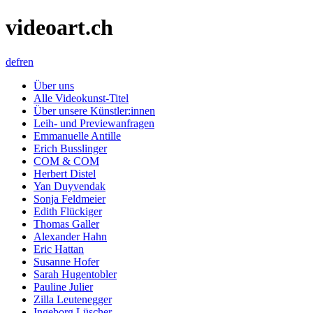
videoart.ch
de
fr
en
Über uns
Alle Videokunst-Titel
Über unsere Künstler:innen
Leih- und Previewanfragen
Emmanuelle Antille
Erich Busslinger
COM & COM
Herbert Distel
Yan Duyvendak
Sonja Feldmeier
Edith Flückiger
Thomas Galler
Alexander Hahn
Eric Hattan
Susanne Hofer
Sarah Hugentobler
Pauline Julier
Zilla Leutenegger
Ingeborg Lüscher