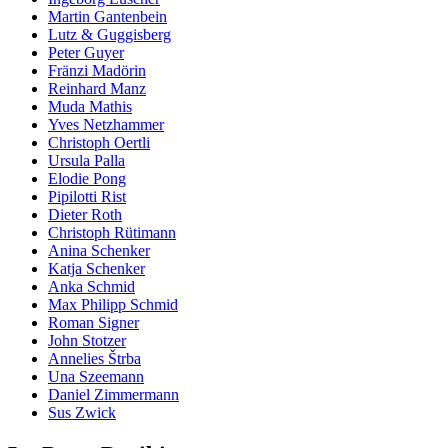
Martin Gantenbein
Lutz & Guggisberg
Peter Guyer
Fränzi Madörin
Reinhard Manz
Muda Mathis
Yves Netzhammer
Christoph Oertli
Ursula Palla
Elodie Pong
Pipilotti Rist
Dieter Roth
Christoph Rütimann
Anina Schenker
Katja Schenker
Anka Schmid
Max Philipp Schmid
Roman Signer
John Stotzer
Annelies Štrba
Una Szeemann
Daniel Zimmermann
Sus Zwick