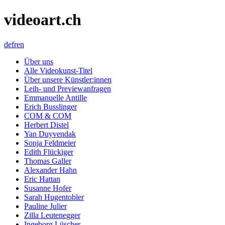
videoart.ch
de
fr
en
Über uns
Alle Videokunst-Titel
Über unsere Künstler:innen
Leih- und Previewanfragen
Emmanuelle Antille
Erich Busslinger
COM & COM
Herbert Distel
Yan Duyvendak
Sonja Feldmeier
Edith Flückiger
Thomas Galler
Alexander Hahn
Eric Hattan
Susanne Hofer
Sarah Hugentobler
Pauline Julier
Zilla Leutenegger
Ingeborg Lüscher