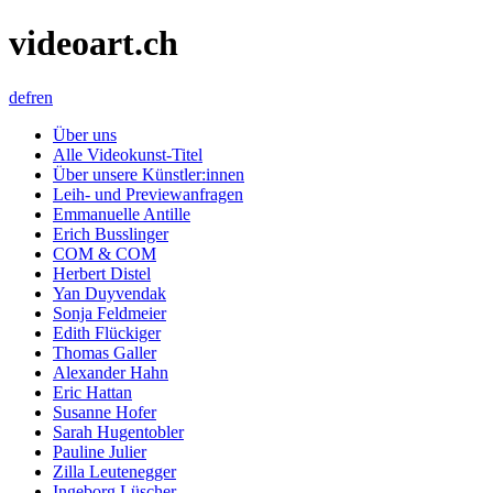
videoart.ch
de
fr
en
Über uns
Alle Videokunst-Titel
Über unsere Künstler:innen
Leih- und Previewanfragen
Emmanuelle Antille
Erich Busslinger
COM & COM
Herbert Distel
Yan Duyvendak
Sonja Feldmeier
Edith Flückiger
Thomas Galler
Alexander Hahn
Eric Hattan
Susanne Hofer
Sarah Hugentobler
Pauline Julier
Zilla Leutenegger
Ingeborg Lüscher