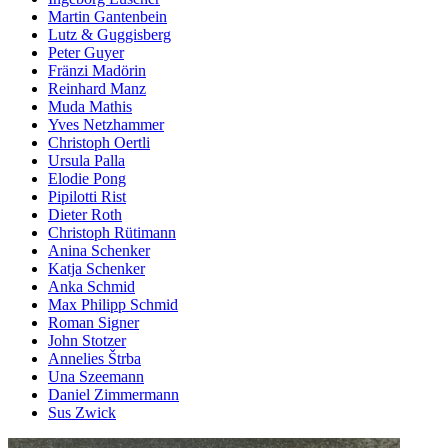
Martin Gantenbein
Lutz & Guggisberg
Peter Guyer
Fränzi Madörin
Reinhard Manz
Muda Mathis
Yves Netzhammer
Christoph Oertli
Ursula Palla
Elodie Pong
Pipilotti Rist
Dieter Roth
Christoph Rütimann
Anina Schenker
Katja Schenker
Anka Schmid
Max Philipp Schmid
Roman Signer
John Stotzer
Annelies Štrba
Una Szeemann
Daniel Zimmermann
Sus Zwick