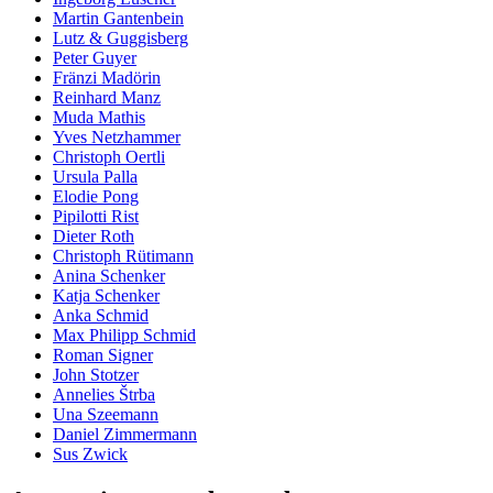
Martin Gantenbein
Lutz & Guggisberg
Peter Guyer
Fränzi Madörin
Reinhard Manz
Muda Mathis
Yves Netzhammer
Christoph Oertli
Ursula Palla
Elodie Pong
Pipilotti Rist
Dieter Roth
Christoph Rütimann
Anina Schenker
Katja Schenker
Anka Schmid
Max Philipp Schmid
Roman Signer
John Stotzer
Annelies Štrba
Una Szeemann
Daniel Zimmermann
Sus Zwick