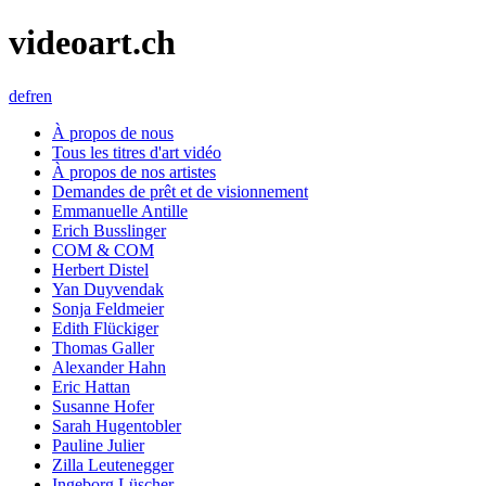
videoart.ch
de
fr
en
À propos de nous
Tous les titres d'art vidéo
À propos de nos artistes
Demandes de prêt et de visionnement
Emmanuelle Antille
Erich Busslinger
COM & COM
Herbert Distel
Yan Duyvendak
Sonja Feldmeier
Edith Flückiger
Thomas Galler
Alexander Hahn
Eric Hattan
Susanne Hofer
Sarah Hugentobler
Pauline Julier
Zilla Leutenegger
Ingeborg Lüscher