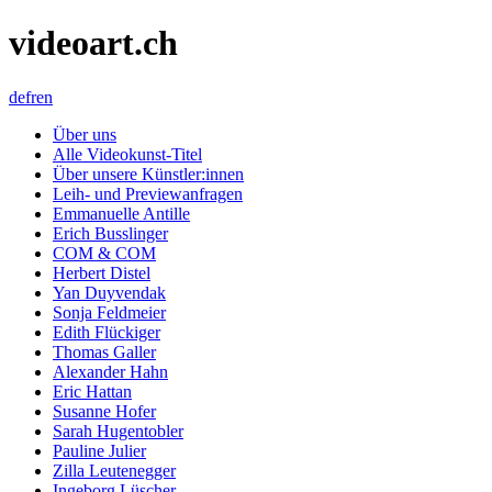
videoart.ch
de
fr
en
Über uns
Alle Videokunst-Titel
Über unsere Künstler:innen
Leih- und Previewanfragen
Emmanuelle Antille
Erich Busslinger
COM & COM
Herbert Distel
Yan Duyvendak
Sonja Feldmeier
Edith Flückiger
Thomas Galler
Alexander Hahn
Eric Hattan
Susanne Hofer
Sarah Hugentobler
Pauline Julier
Zilla Leutenegger
Ingeborg Lüscher