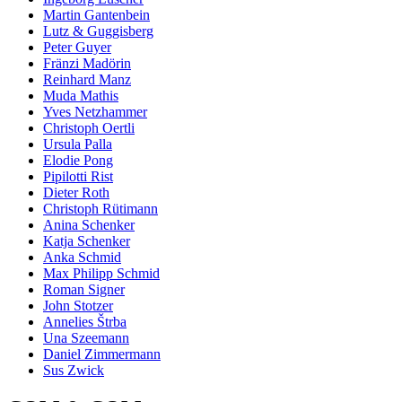
Martin Gantenbein
Lutz & Guggisberg
Peter Guyer
Fränzi Madörin
Reinhard Manz
Muda Mathis
Yves Netzhammer
Christoph Oertli
Ursula Palla
Elodie Pong
Pipilotti Rist
Dieter Roth
Christoph Rütimann
Anina Schenker
Katja Schenker
Anka Schmid
Max Philipp Schmid
Roman Signer
John Stotzer
Annelies Štrba
Una Szeemann
Daniel Zimmermann
Sus Zwick