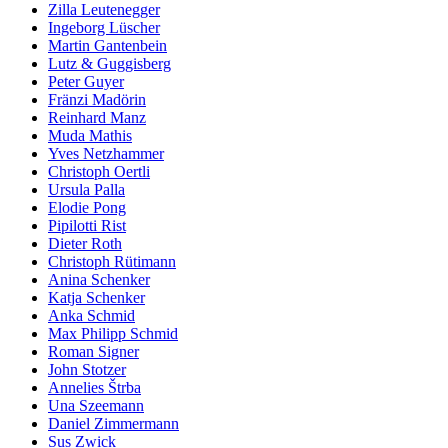
Zilla Leutenegger
Ingeborg Lüscher
Martin Gantenbein
Lutz & Guggisberg
Peter Guyer
Fränzi Madörin
Reinhard Manz
Muda Mathis
Yves Netzhammer
Christoph Oertli
Ursula Palla
Elodie Pong
Pipilotti Rist
Dieter Roth
Christoph Rütimann
Anina Schenker
Katja Schenker
Anka Schmid
Max Philipp Schmid
Roman Signer
John Stotzer
Annelies Štrba
Una Szeemann
Daniel Zimmermann
Sus Zwick