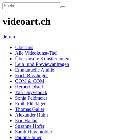
videoart.ch
de
fr
en
Über uns
Alle Videokunst-Titel
Über unsere Künstler:innen
Leih- und Previewanfragen
Emmanuelle Antille
Erich Busslinger
COM & COM
Herbert Distel
Yan Duyvendak
Sonja Feldmeier
Edith Flückiger
Thomas Galler
Alexander Hahn
Eric Hattan
Susanne Hofer
Sarah Hugentobler
Pauline Julier