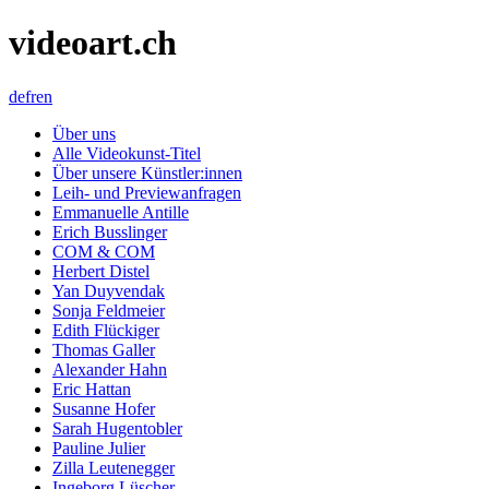
videoart.ch
de
fr
en
Über uns
Alle Videokunst-Titel
Über unsere Künstler:innen
Leih- und Previewanfragen
Emmanuelle Antille
Erich Busslinger
COM & COM
Herbert Distel
Yan Duyvendak
Sonja Feldmeier
Edith Flückiger
Thomas Galler
Alexander Hahn
Eric Hattan
Susanne Hofer
Sarah Hugentobler
Pauline Julier
Zilla Leutenegger
Ingeborg Lüscher