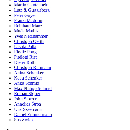
Martin Gantenbein
Lutz & Guggisberg
Peter Guyer
Fränzi Madörin
Reinhard Manz
Muda Mathis
Yves Netzhammer
Christoph Oertli
Ursula Palla
Elodie Pong
Pipilotti Rist
Dieter Roth
Christoph Rütimann
Anina Schenker
Katja Schenker
Anka Schmid
Max Philipp Schmid
Roman Signer
John Stotzer
Annelies Štrba
Una Szeemann
Daniel Zimmermann
Sus Zwick