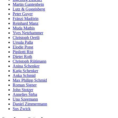
Martin Gantenbein
Lutz & Guggisberg
Peter Guyer
Fränzi Madörin
Reinhard Manz
Muda Mathis
Yves Netzhammer
Christoph Oertli
Ursula Palla
Elodie Pong
Pipilotti Rist
Dieter Roth
Christoph Rütimann
Anina Schenker
Katja Schenker
Anka Schmid
Max Philipp Schmid
Roman Signer
John Stotzer
Annelies Štrba
Una Szeemann
Daniel Zimmermann
Sus Zwick