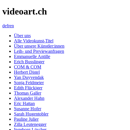
videoart.ch
de
fr
en
Über uns
Alle Videokunst-Titel
Über unsere Künstler:innen
Leih- und Previewanfragen
Emmanuelle Antille
Erich Busslinger
COM & COM
Herbert Distel
Yan Duyvendak
Sonja Feldmeier
Edith Flückiger
Thomas Galler
Alexander Hahn
Eric Hattan
Susanne Hofer
Sarah Hugentobler
Pauline Julier
Zilla Leutenegger
Ingeborg Lüscher