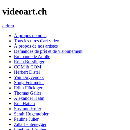
videoart.ch
de
fr
en
À propos de nous
Tous les titres d'art vidéo
À propos de nos artistes
Demandes de prêt et de visionnement
Emmanuelle Antille
Erich Busslinger
COM & COM
Herbert Distel
Yan Duyvendak
Sonja Feldmeier
Edith Flückiger
Thomas Galler
Alexander Hahn
Eric Hattan
Susanne Hofer
Sarah Hugentobler
Pauline Julier
Zilla Leutenegger
Ingeborg Lüscher