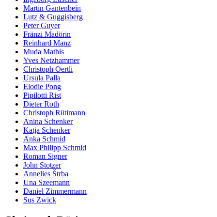
Martin Gantenbein
Lutz & Guggisberg
Peter Guyer
Fränzi Madörin
Reinhard Manz
Muda Mathis
Yves Netzhammer
Christoph Oertli
Ursula Palla
Elodie Pong
Pipilotti Rist
Dieter Roth
Christoph Rütimann
Anina Schenker
Katja Schenker
Anka Schmid
Max Philipp Schmid
Roman Signer
John Stotzer
Annelies Štrba
Una Szeemann
Daniel Zimmermann
Sus Zwick