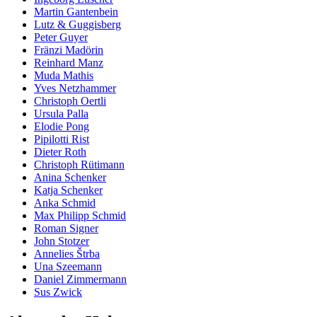
Martin Gantenbein
Lutz & Guggisberg
Peter Guyer
Fränzi Madörin
Reinhard Manz
Muda Mathis
Yves Netzhammer
Christoph Oertli
Ursula Palla
Elodie Pong
Pipilotti Rist
Dieter Roth
Christoph Rütimann
Anina Schenker
Katja Schenker
Anka Schmid
Max Philipp Schmid
Roman Signer
John Stotzer
Annelies Štrba
Una Szeemann
Daniel Zimmermann
Sus Zwick