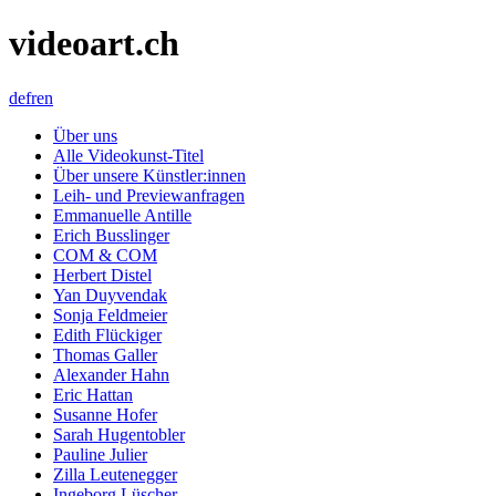
videoart.ch
de
fr
en
Über uns
Alle Videokunst-Titel
Über unsere Künstler:innen
Leih- und Previewanfragen
Emmanuelle Antille
Erich Busslinger
COM & COM
Herbert Distel
Yan Duyvendak
Sonja Feldmeier
Edith Flückiger
Thomas Galler
Alexander Hahn
Eric Hattan
Susanne Hofer
Sarah Hugentobler
Pauline Julier
Zilla Leutenegger
Ingeborg Lüscher