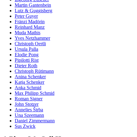
Martin Gantenbein
Lutz & Guggisberg
Peter Guyer
Fränzi Madörin
Reinhard Manz
Muda Mathis
Yves Netzhammer
Christoph Oertli
Ursula Palla
Elodie Pong
Pipilotti Rist
Dieter Roth
Christoph Rütimann
Anina Schenker
Katja Schenker
Anka Schmid
Max Philipp Schmid
Roman Signer
John Stotzer
Annelies Štrba
Una Szeemann
Daniel Zimmermann
Sus Zwick