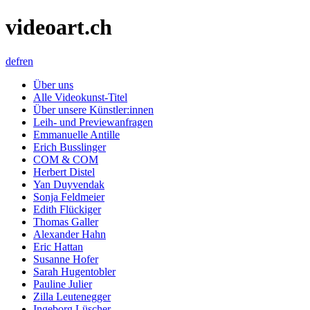
videoart.ch
de
fr
en
Über uns
Alle Videokunst-Titel
Über unsere Künstler:innen
Leih- und Previewanfragen
Emmanuelle Antille
Erich Busslinger
COM & COM
Herbert Distel
Yan Duyvendak
Sonja Feldmeier
Edith Flückiger
Thomas Galler
Alexander Hahn
Eric Hattan
Susanne Hofer
Sarah Hugentobler
Pauline Julier
Zilla Leutenegger
Ingeborg Lüscher