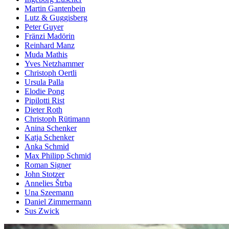
Martin Gantenbein
Lutz & Guggisberg
Peter Guyer
Fränzi Madörin
Reinhard Manz
Muda Mathis
Yves Netzhammer
Christoph Oertli
Ursula Palla
Elodie Pong
Pipilotti Rist
Dieter Roth
Christoph Rütimann
Anina Schenker
Katja Schenker
Anka Schmid
Max Philipp Schmid
Roman Signer
John Stotzer
Annelies Štrba
Una Szeemann
Daniel Zimmermann
Sus Zwick