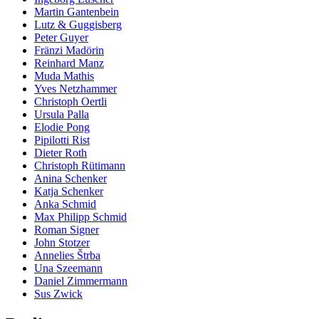
Martin Gantenbein
Lutz & Guggisberg
Peter Guyer
Fränzi Madörin
Reinhard Manz
Muda Mathis
Yves Netzhammer
Christoph Oertli
Ursula Palla
Elodie Pong
Pipilotti Rist
Dieter Roth
Christoph Rütimann
Anina Schenker
Katja Schenker
Anka Schmid
Max Philipp Schmid
Roman Signer
John Stotzer
Annelies Štrba
Una Szeemann
Daniel Zimmermann
Sus Zwick