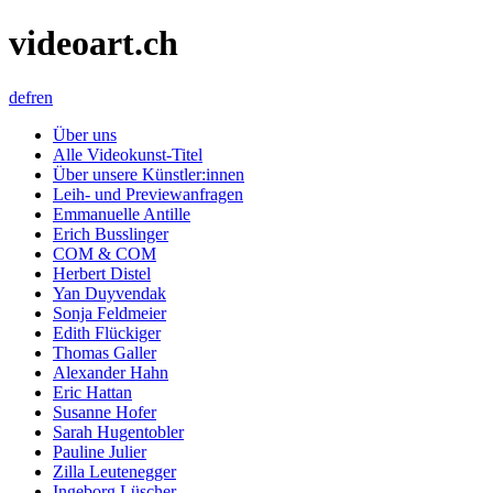
videoart.ch
de
fr
en
Über uns
Alle Videokunst-Titel
Über unsere Künstler:innen
Leih- und Previewanfragen
Emmanuelle Antille
Erich Busslinger
COM & COM
Herbert Distel
Yan Duyvendak
Sonja Feldmeier
Edith Flückiger
Thomas Galler
Alexander Hahn
Eric Hattan
Susanne Hofer
Sarah Hugentobler
Pauline Julier
Zilla Leutenegger
Ingeborg Lüscher