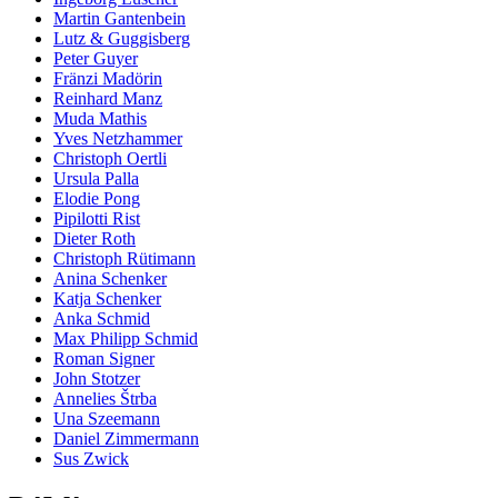
Martin Gantenbein
Lutz & Guggisberg
Peter Guyer
Fränzi Madörin
Reinhard Manz
Muda Mathis
Yves Netzhammer
Christoph Oertli
Ursula Palla
Elodie Pong
Pipilotti Rist
Dieter Roth
Christoph Rütimann
Anina Schenker
Katja Schenker
Anka Schmid
Max Philipp Schmid
Roman Signer
John Stotzer
Annelies Štrba
Una Szeemann
Daniel Zimmermann
Sus Zwick