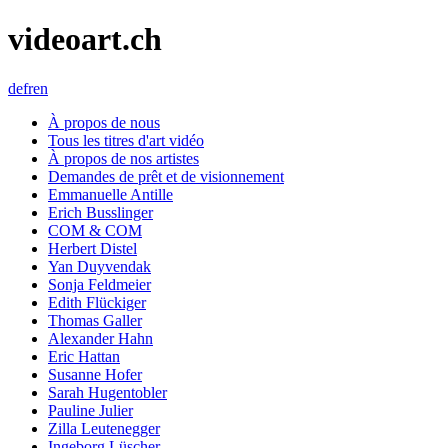
videoart.ch
de
fr
en
À propos de nous
Tous les titres d'art vidéo
À propos de nos artistes
Demandes de prêt et de visionnement
Emmanuelle Antille
Erich Busslinger
COM & COM
Herbert Distel
Yan Duyvendak
Sonja Feldmeier
Edith Flückiger
Thomas Galler
Alexander Hahn
Eric Hattan
Susanne Hofer
Sarah Hugentobler
Pauline Julier
Zilla Leutenegger
Ingeborg Lüscher