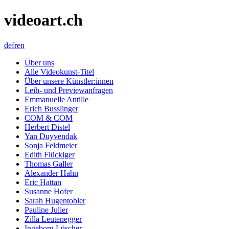
videoart.ch
de
fr
en
Über uns
Alle Videokunst-Titel
Über unsere Künstler:innen
Leih- und Previewanfragen
Emmanuelle Antille
Erich Busslinger
COM & COM
Herbert Distel
Yan Duyvendak
Sonja Feldmeier
Edith Flückiger
Thomas Galler
Alexander Hahn
Eric Hattan
Susanne Hofer
Sarah Hugentobler
Pauline Julier
Zilla Leutenegger
Ingeborg Lüscher