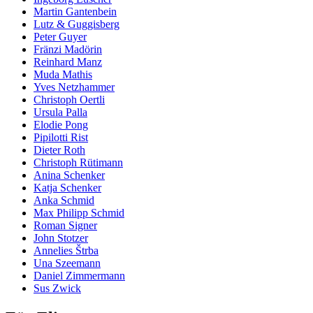
Martin Gantenbein
Lutz & Guggisberg
Peter Guyer
Fränzi Madörin
Reinhard Manz
Muda Mathis
Yves Netzhammer
Christoph Oertli
Ursula Palla
Elodie Pong
Pipilotti Rist
Dieter Roth
Christoph Rütimann
Anina Schenker
Katja Schenker
Anka Schmid
Max Philipp Schmid
Roman Signer
John Stotzer
Annelies Štrba
Una Szeemann
Daniel Zimmermann
Sus Zwick