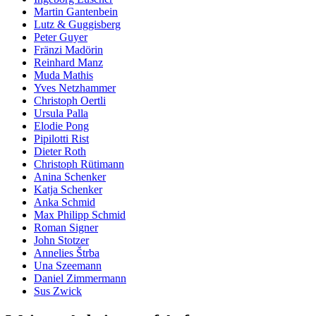
Martin Gantenbein
Lutz & Guggisberg
Peter Guyer
Fränzi Madörin
Reinhard Manz
Muda Mathis
Yves Netzhammer
Christoph Oertli
Ursula Palla
Elodie Pong
Pipilotti Rist
Dieter Roth
Christoph Rütimann
Anina Schenker
Katja Schenker
Anka Schmid
Max Philipp Schmid
Roman Signer
John Stotzer
Annelies Štrba
Una Szeemann
Daniel Zimmermann
Sus Zwick