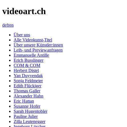
videoart.ch
de
fr
en
Über uns
Alle Videokunst-Titel
Über unsere Künstler:innen
Leih- und Previewanfragen
Emmanuelle Antille
Erich Busslinger
COM & COM
Herbert Distel
Yan Duyvendak
Sonja Feldmeier
Edith Flückiger
Thomas Galler
Alexander Hahn
Eric Hattan
Susanne Hofer
Sarah Hugentobler
Pauline Julier
Zilla Leutenegger
Ingeborg Lüscher