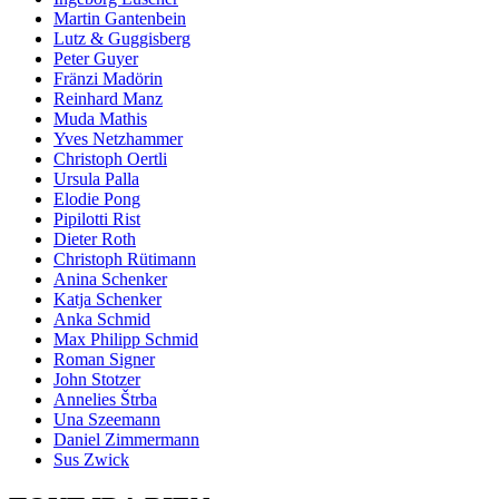
Martin Gantenbein
Lutz & Guggisberg
Peter Guyer
Fränzi Madörin
Reinhard Manz
Muda Mathis
Yves Netzhammer
Christoph Oertli
Ursula Palla
Elodie Pong
Pipilotti Rist
Dieter Roth
Christoph Rütimann
Anina Schenker
Katja Schenker
Anka Schmid
Max Philipp Schmid
Roman Signer
John Stotzer
Annelies Štrba
Una Szeemann
Daniel Zimmermann
Sus Zwick