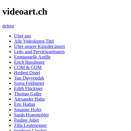
videoart.ch
de
fr
en
Über uns
Alle Videokunst-Titel
Über unsere Künstler:innen
Leih- und Previewanfragen
Emmanuelle Antille
Erich Busslinger
COM & COM
Herbert Distel
Yan Duyvendak
Sonja Feldmeier
Edith Flückiger
Thomas Galler
Alexander Hahn
Eric Hattan
Susanne Hofer
Sarah Hugentobler
Pauline Julier
Zilla Leutenegger
Ingeborg Lüscher