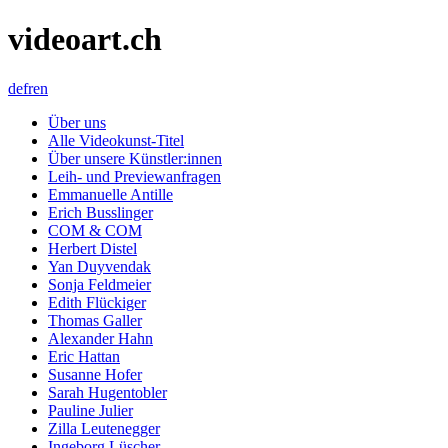
videoart.ch
de
fr
en
Über uns
Alle Videokunst-Titel
Über unsere Künstler:innen
Leih- und Previewanfragen
Emmanuelle Antille
Erich Busslinger
COM & COM
Herbert Distel
Yan Duyvendak
Sonja Feldmeier
Edith Flückiger
Thomas Galler
Alexander Hahn
Eric Hattan
Susanne Hofer
Sarah Hugentobler
Pauline Julier
Zilla Leutenegger
Ingeborg Lüscher