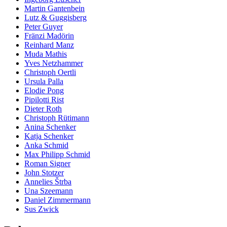
Martin Gantenbein
Lutz & Guggisberg
Peter Guyer
Fränzi Madörin
Reinhard Manz
Muda Mathis
Yves Netzhammer
Christoph Oertli
Ursula Palla
Elodie Pong
Pipilotti Rist
Dieter Roth
Christoph Rütimann
Anina Schenker
Katja Schenker
Anka Schmid
Max Philipp Schmid
Roman Signer
John Stotzer
Annelies Štrba
Una Szeemann
Daniel Zimmermann
Sus Zwick