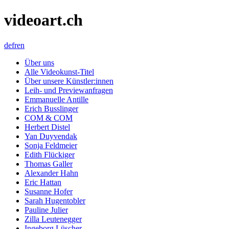
videoart.ch
de
fr
en
Über uns
Alle Videokunst-Titel
Über unsere Künstler:innen
Leih- und Previewanfragen
Emmanuelle Antille
Erich Busslinger
COM & COM
Herbert Distel
Yan Duyvendak
Sonja Feldmeier
Edith Flückiger
Thomas Galler
Alexander Hahn
Eric Hattan
Susanne Hofer
Sarah Hugentobler
Pauline Julier
Zilla Leutenegger
Ingeborg Lüscher