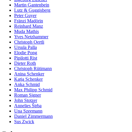
Martin Gantenbein
Lutz & Guggisberg
Peter Guyer
Fränzi Madörin
Reinhard Manz
Muda Mathis
Yves Netzhammer
Christoph Oertli
Ursula Palla
Elodie Pong
Pipilotti Rist
Dieter Roth
Christoph Rütimann
Anina Schenker
Katja Schenker
Anka Schmid
Max Philipp Schmid
Roman Signer
John Stotzer
Annelies Štrba
Una Szeemann
Daniel Zimmermann
Sus Zwick