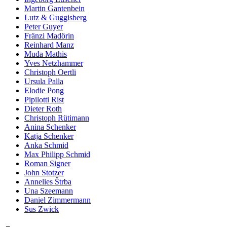
Martin Gantenbein
Lutz & Guggisberg
Peter Guyer
Fränzi Madörin
Reinhard Manz
Muda Mathis
Yves Netzhammer
Christoph Oertli
Ursula Palla
Elodie Pong
Pipilotti Rist
Dieter Roth
Christoph Rütimann
Anina Schenker
Katja Schenker
Anka Schmid
Max Philipp Schmid
Roman Signer
John Stotzer
Annelies Štrba
Una Szeemann
Daniel Zimmermann
Sus Zwick